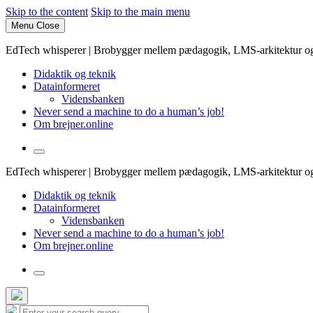
Skip to the content
Skip to the main menu
Menu
Close
EdTech whisperer | Brobygger mellem pædagogik, LMS-arkitektur og 
Didaktik og teknik
Datainformeret
Vidensbanken
Never send a machine to do a human’s job!
Om brejner.online
Toggle
the
EdTech whisperer | Brobygger mellem pædagogik, LMS-arkitektur og 
search
field
Didaktik og teknik
Datainformeret
Vidensbanken
Never send a machine to do a human’s job!
Om brejner.online
Toggle
the
search
Hide
Search
field
Search