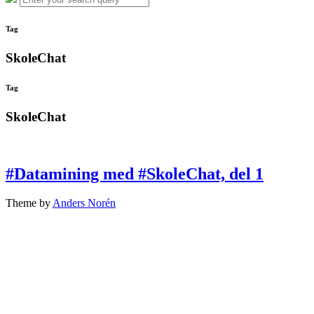
the
for:
search
overlay
Tag
SkoleChat
Tag
SkoleChat
#Datamining med #SkoleChat, del 1
Theme by
Anders Norén